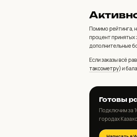
Активно
Помимо рейтинга, н
процент принятых 
дополнительные бо
Если заказы всё ра
таксометру
) и бал
Готовы р
Подключим за 1
городах Казахс
Написать в 