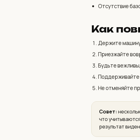
Отсутствие базо
Как пов
Держите машину 
Приезжайте вов
Будьте вежливы,
Поддерживайте 
Не отменяйте пр
Совет:
нескольк
что учитываются
результат виден