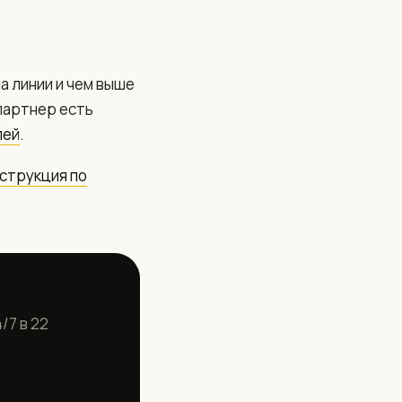
а линии и чем выше
партнер есть
лей
.
струкция по
/7 в 22