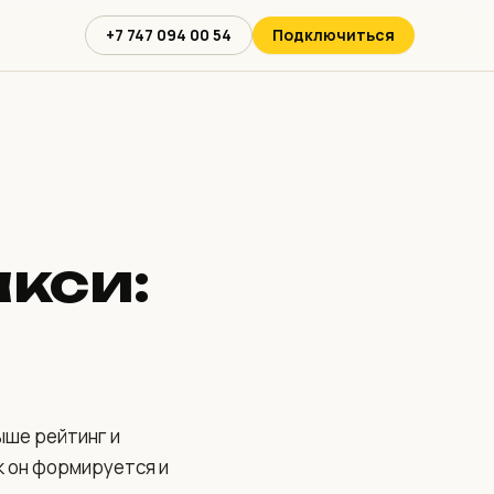
+7 747 094 00 54
Подключиться
акси:
ыше рейтинг и
к он формируется и