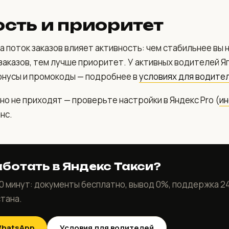
сть и приоритет
а поток заказов влияет активность: чем стабильнее вы н
заказов, тем лучше приоритет. У активных водителей Я
нусы и промокоды — подробнее в
условиях для водите
вно не приходят — проверьте настройки в Яндекс Pro (
ин
анс.
аботать в Яндекс Такси?
0 минут: документы бесплатно, вывод 0%, поддержка 24
тана.
WhatsApp
Условия для водителей