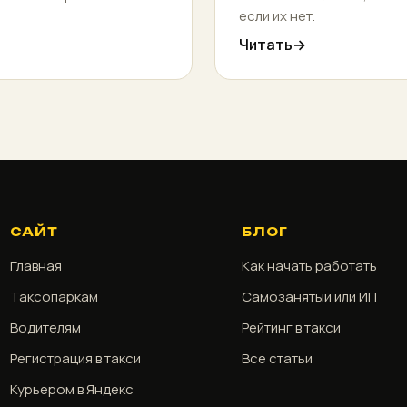
если их нет.
Читать
САЙТ
БЛОГ
Главная
Как начать работать
Таксопаркам
Самозанятый или ИП
Водителям
Рейтинг в такси
Регистрация в такси
Все статьи
Курьером в Яндекс