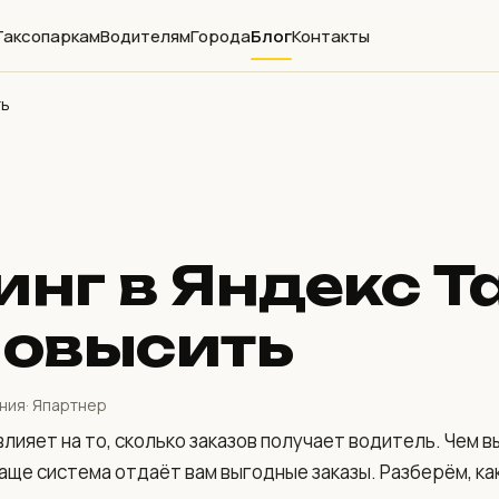
Таксопаркам
Водителям
Города
Блог
Контакты
ть
инг в Яндекс Т
повысить
ения
· Япартнер
лияет на то, сколько заказов получает водитель. Чем в
аще система отдаёт вам выгодные заказы. Разберём, ка