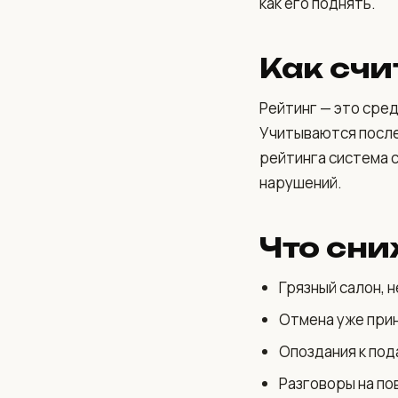
как его поднять.
Как счи
Рейтинг — это сред
Учитываются после
рейтинга система с
нарушений.
Что сни
Грязный салон, н
Отмена уже прин
Опоздания к под
Разговоры на по