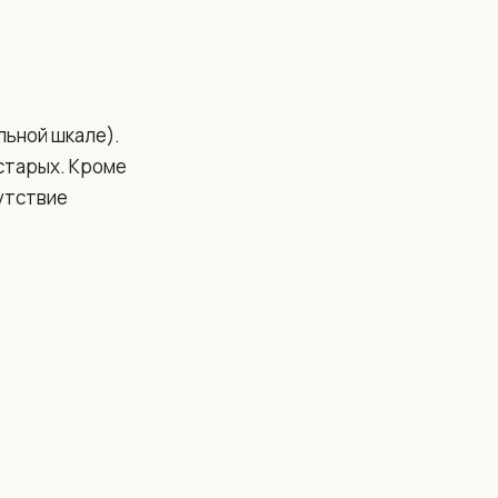
льной шкале).
старых. Кроме
сутствие