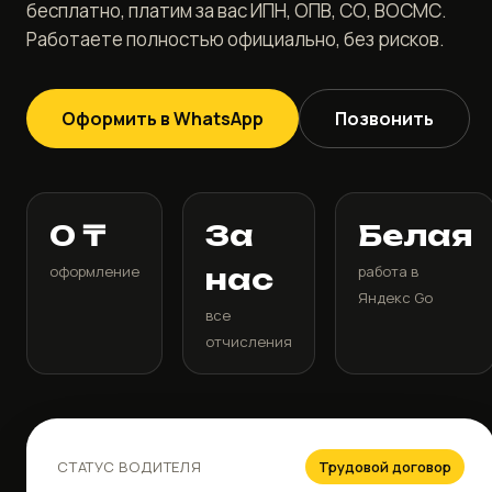
бесплатно, платим за вас ИПН, ОПВ, СО, ВОСМС.
Работаете полностью официально, без рисков.
Оформить в WhatsApp
Позвонить
0 ₸
За
Белая
оформление
нас
работа в
Яндекс Go
все
отчисления
СТАТУС ВОДИТЕЛЯ
Трудовой договор