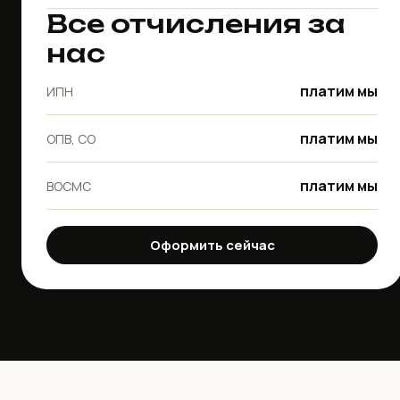
Все отчисления за
нас
платим мы
ИПН
платим мы
ОПВ, СО
платим мы
ВОСМС
Оформить сейчас