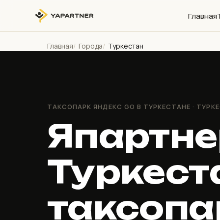
Главная
Главная
Города
Туркестан
ТАКСОПАРК ЯНДЕКС GO В ТУРКЕСТАНЕ · ТУРК
Япартне
Туркест
таксоп