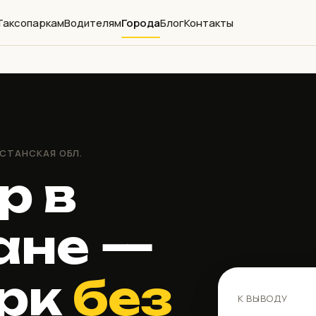
Таксопаркам
Водителям
Города
Блог
Контакты
ЕСТАНСКАЯ ОБЛ.
р в
ане —
арк
без
К ВЫВОДУ