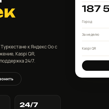
ек
187 
Город
За неделю
Туркестане к Яндекс Go с
Kaspi QR
жение, Kaspi QR,
поддержка 24/7.
вонить
24/7