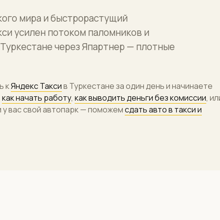
кого мира и быстрорастущий
акси усилен потоком паломников и
 Туркестане через Япартнер — плотные
ь к
Яндекс Такси
в Туркестане за один день и начинаете
,
как начать работу
,
как выводить деньги без комиссии
, ил
ли у вас свой автопарк — поможем
сдать авто в такси и