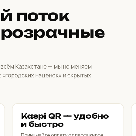
й поток
прозрачные
о всём Казахстане — мы не меняем
х «городских наценок» и скрытых
Kaspi QR — удобно
и быстро
Принимайте оплату от пассажиров