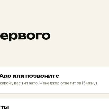
первого
App или позвоните
какой у вас тип авто. Менеджер ответит за 15 минут.
нты