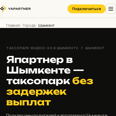
Подключиться
Главная
Города
Шымкент
ТАКСОПАРК ЯНДЕКС GO В ШЫМКЕНТЕ · Г. ШЫМКЕНТ
Япартнер в
Шымкенте —
таксопарк
без
задержек
выплат
Подключаем водителей и автопарки в Шымкенте