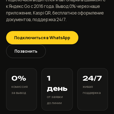
к Яндекс Go с 2016 года. Вывод 0% через наше
приложение, Kaspi QR, бесплатное оформление
документов, поддержка 24/7.
Подключиться в WhatsApp
Позвонить
0%
1
24/7
комиссия
день
живая
за вывод
поддержка
от заявки
до линии